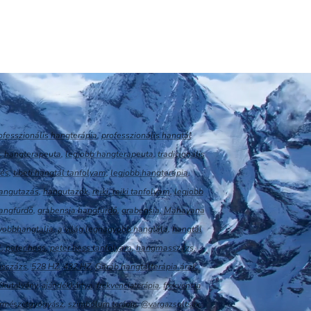
ofesszionális hangterápia
,
professzionális hangtál
,
hangterapeuta
,
legjobb hangterapeuta
,
tradicionális
lés
,
tibeti hangtál tanfolyam
,
legjobb hangterápia
,
angutazás
,
hangutazók
,
reiki
,
reiki tanfolyam
,
legjobb
angfürdő
,
grabensia hangfürdő
,
grabensia
,
Mahayana
yobbhangtalja
,
a világ legnagyobb hangtála
,
hangtál
l
,
peter hess
,
peter hess tanfolyam
,
hangmasszázs
,
asszázs
,
528 H
Z
,
432 HZ
,
Garáb hangtálterápia árak
,
ékutalvány
,
ajándékkártya
,
frekvenciaterápia
,
frekvencia
ermészetgyógyász
,
szimbólum terápia
,
@vargazsoltsax
,