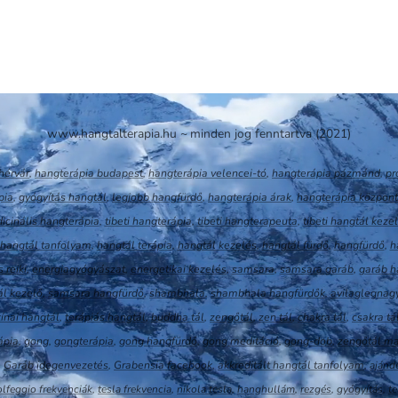
www.hangtalterapia.hu ~
minden jog fenntartva (2021)
hérvár
,
hangterápia budapest
,
hangterápia velencei-tó
,
hangterápia
pázmánd
,
pr
pia
,
gyógyítás hangtál
,
legjobb hangfürdő
,
hangterápia árak
,
hangterápia központ
dicinális hangterápia
,
tibeti hangterápia
,
tibeti hangterapeuta
,
tibeti hangtál keze
 hangtál tanfolyam
,
hangtál terápia
,
hangtál kezelés
,
hangtál fürdő
,
hangfürdő
,
h
 reiki
,
energiagyógyászat
,
energetikai kezelés
,
samsara
,
samsara garáb
,
garáb h
l kezelő
,
samsara hangfürdő
,
shambhala
,
sh
ambhala hangfürdők
,
avilaglegnag
kínai hangtál
,
terápiás hangtál
,
buddha tál
,
zengőtál
,
zen tál
,
chakra tál
,
csakra tá
ápia
,
gong
,
gongterápia
,
go
ng hangfürdő
,
gong meditáció
,
gong-dob
,
zengőtál m
,
Garáb idegenvezetés
,
Grabensia facebook
,
akkreditált hangtál tanfolyam
,
ajánd
olfeggio frekvenciák
,
tesla frekvencia
,
nikola tesla
,
hanghullám
,
rezgés
,
gyógyítás
,
t