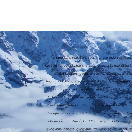
hangterápia
,
rezgésterápia
,
hangterápia székesfe
kezelés
,
gyógyítás hangterápia
,
gyógyítás rezgésterá
hangtál kezelés
,
tradicionális hangterapeuta
,
tra
legolcsóbb hangterápia
,
hangtál tanfolyam
,
legjobb
reiki tanfolyam
,
reiki kezelés
,
mikao usui
,
tradicionális
Buddhista Egyház
,
samsara hangtál
,
samsara hangtá
meditáció
,
hangtál
,
tibeti hangtál
,
nepáli hangtál
,
hangtál masszázs
,
meditáció
,
relaxáció
,
hangtálter
relaxációs hangfürdő
,
Buddha
,
Hangfürdő Budapest
gyógyítás
,
hangtál gyógyítás
,
frekvenciagyógyászat
,
s