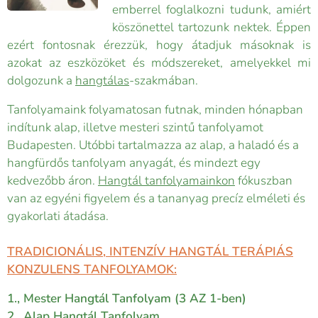
emberrel foglalkozni tudunk, amiért
köszönettel tartozunk nektek. Éppen
ezért fontosnak érezzük, hogy átadjuk másoknak is
azokat az eszközöket és módszereket, amelyekkel mi
dolgozunk a
hangtálas
-szakmában.
Tanfolyamaink folyamatosan futnak, minden hónapban
indítunk alap, illetve mesteri szintű tanfolyamot
Budapesten. Utóbbi tartalmazza az alap, a haladó és a
hangfürdős tanfolyam anyagát, és mindezt egy
kedvezőbb áron.
Hangtál tanfolyamainkon
fókuszban
van az egyéni figyelem és a tananyag precíz elméleti és
gyakorlati átadása.
TRADICIONÁLIS, INTENZÍV HANGTÁL TERÁPIÁS
KONZULENS TANFOLYAMOK:
1., Mester Hangtál Tanfolyam
(3 AZ 1-ben)
2., Alap Hangtál Tanfolyam