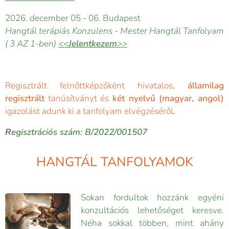
2026. december 05 - 06. Budapest
Hangtál terápiás Konzulens - Mester Hangtál Tanfolyam
( 3 AZ 1-ben)
<<
Jelentkezem
>>
Regisztrált felnőttképzőként hivatalos,
államilag
regisztrált
tanúsítványt és
két nyelvű (magyar, angol)
igazolást adunk ki a tanfolyam elvégzéséről
.
R
egisztrációs szám: B/2022/001507
HANGTÁL TANFOLYAMOK
Sokan fordultok hozzánk egyéni
konzultációs lehetőséget keresve.
Néha sokkal többen, mint ahány