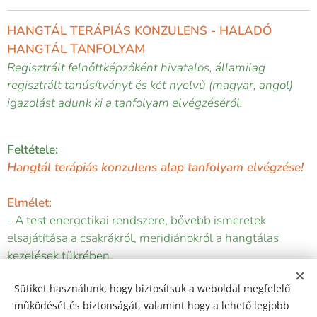
HANGTÁL TERÁPIÁS KONZULENS - HALADÓ
TANFOLYAM
HANGTÁL
Regisztrált felnőttképzőként hivatalos, államilag
regisztrált tanúsítványt és két nyelvű (magyar, angol)
igazolást adunk ki a tanfolyam elvégzéséről.
Feltétele:
Hangtál terápiás konzulens alap tanfolyam elvégzése!
Elmélet:
- A test energetikai rendszere, bővebb ismeretek
elsajátítása a csakrákról, meridiánokról a hangtálas
kezelések tükrében.
- A testet körülvevő energetikai mező (aura)
Sütiket használunk, hogy biztosítsuk a weboldal megfelelő
harmonizálása és visszajelzései a hangtálas kezelések
működését és biztonságát, valamint hogy a lehető legjobb
során.