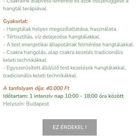
- Csakráink alapvető ismerete és azok összefüggése a
hangtál terápiával.
Gyakorlat:
- Hangtálak helyes megszólaltatása, használata.
- Tértisztítás, víz delejezése hangtálakkal.
- A test energetikai állapotának felmérése hangtálakkal.
- Csakra hangolás, alap csakra kezelés tradicionális
keleti technikákkal.
- Egyszerűsített álló/ülő test kezelések hangtálakkal,
tradicionális keleti technikákkal.
A tanfolyam díja: 40.000 Ft
Időtartam: 1 intenzív nap 10:00 - 18:00 óra között
Helyszín: Budapest
EZ ÉRDEKEL !