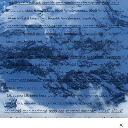
tradicionális hangtál kezelés
,
tradicionális hangterapeuta
,
tradicinális
hangterápia
,
tibeti hangterápia
,
tibeti hangterapeuta
,
tibeti hangtál kezelés
,
tibeti hangtál tanfolyam
,
legjobb hangterápia
,
legolcsóbb hangterápia
,
hangtál tanfolyam
,
legjobb hangtál tanfolyam
,
hangtál terápia
,
hangtál
kezelés
,
hangtál fürdő
,
hangfürdő
,
hangutazás
,
hangutazók
,
reiki
,
reiki
tanfolyam
,
legjobb reiki tanfolyam
,
reiki kezelés
,
mikao usui
,
tradicionális
reiki
,
energiagyógyászat
,
energetikai kezelés
,
samsara
,
samsara garáb
,
garáb hangfürdő
,
grabensia hangfürdő
,
grabensia
,
Mahayana Buddhista
Egyház
,
samsara hangtál
,
samsara hangtál kezelő
,
samsara hangfürdő
,
shambhala
,
sh
ambhala hangfürdők
,
avilaglegnagyobbhangtalja
,
a világ
legnagyobb hangtála
,
hangtál meditáció
,
hangtál
,
tibeti hangtál
,
nepáli
hangtál
,
kínai hangtál
,
terápiás hangtál
,
buddha tál
,
zengőtál
,
zen tál
,
chakra
tál
,
csakra tál
,
peter hess
,
peter hess tanfolyam
,
hangmasszázs
,
hangtál
masszázs
,
meditáció
,
relaxáció
,
hangtálterápia
,
gong
,
gongterápia
,
go
ng
hangfürdő
,
gong meditáció
,
gong-dob
,
zengőtál masszázs
,
528 H
Z
,
432 HZ
,
Garáb hangtálterápia árak
,
relaxációs hangfürdő
,
Buddha
,
Hangfürdő
Budapest
,
Garáb idegenvezetés
,
Grabensia facebook
,
akkreditált hangtál