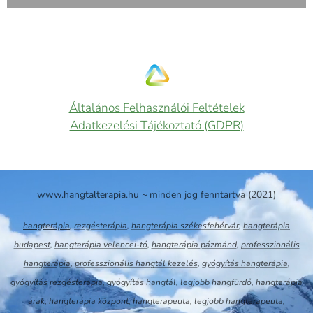
A SAMSARA a világ legnagyobb hangtálja.
Általános Felhasználói Feltételek
Adatkezelési Tájékoztató (GDPR)
www.hangtalterapia.hu ~
minden jog fenntartva (2021)
hangterápia
,
rezgésterápia
,
hangterápia székesfehérvár
,
hangterápia
budapest
,
hangterápia velencei-tó
,
hangterápia
pázmánd
,
professzionális
hangterápia
,
professzionális hangtál kezelés
,
gyógyítás hangterápia
,
gyógyítás rezgésterápia
,
gyógyítás hangtál
,
legjobb hangfürdő
,
hangterápia
árak
,
hangterápia központ
,
hangterapeuta
,
legjobb hangterapeuta
,